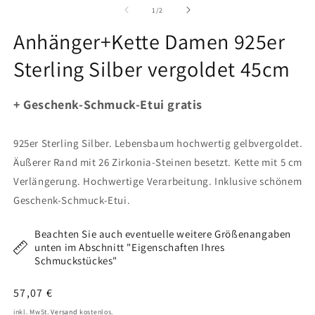
in
in
von
1
/
2
Modal
M
öffnen
ö
Anhänger+Kette Damen 925er
Sterling Silber vergoldet 45cm
+ Geschenk-Schmuck-Etui gratis
925er Sterling Silber. Lebensbaum hochwertig gelbvergoldet.
Äußerer Rand mit 26 Zirkonia-Steinen besetzt. Kette mit 5 cm
Verlängerung. Hochwertige Verarbeitung. Inklusive schönem
Geschenk-Schmuck-Etui.
Beachten Sie auch eventuelle weitere Größenangaben
unten im Abschnitt "Eigenschaften Ihres
Schmuckstückes"
Normaler
57,07 €
Preis
inkl. MwSt.
Versand
kostenlos.